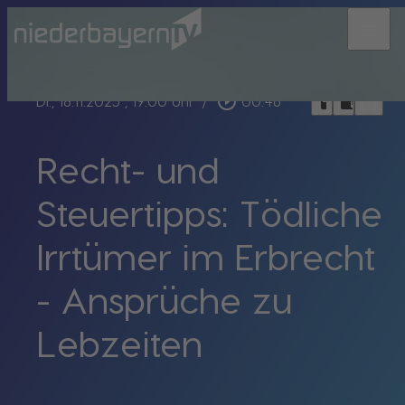
menu
bookmark_border
play_circle_outline
headphones
chrome_reader_mode
Di., 18.11.2025
, 19:00 Uhr
/
00:46
Recht- und
Steuertipps: Tödliche
Irrtümer im Erbrecht
- Ansprüche zu
Lebzeiten