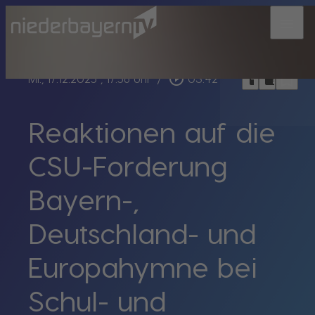
menu
bookmark_border
play_circle_outline
headphones
chrome_reader_mode
Mi., 17.12.2025
, 17:56 Uhr
/
03:42
Reaktionen auf die
CSU-Forderung
Bayern-,
Deutschland- und
Europahymne bei
Schul- und