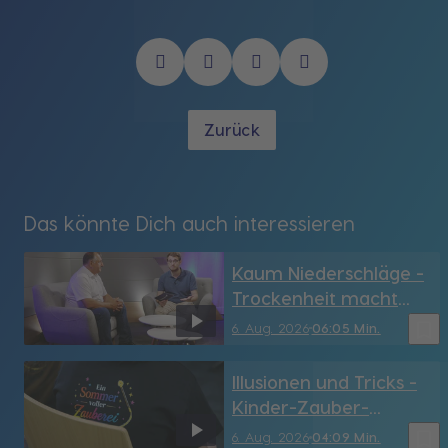
Zurück
Das könnte Dich auch interessieren
Kaum Niederschläge -
Trockenheit macht
den Landwirten zu
bookmark_border
6. Aug. 2026
06:05 Min.
schaffen
Illusionen und Tricks -
Kinder-Zauber-
Sommercamp
bookmark_border
6. Aug. 2026
04:09 Min.