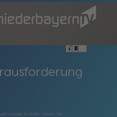
bookmark_border
headphones
chrome_reader_mode
erausforderung
ualmwasser im Keller führen. Die