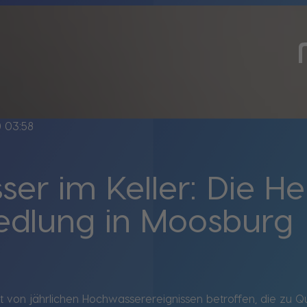
ine
03:58
er im Keller: Die H
iedlung in Moosburg
st von jährlichen Hochwasserereignissen betroffen, die zu Q