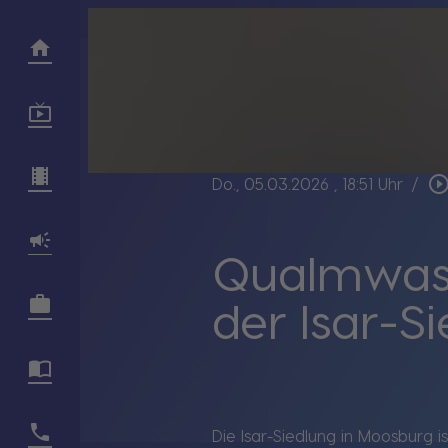
play_circle_outl
Do., 05.03.2026
, 18:51 Uhr
/
Qualmwass
der Isar-S
Die Isar-Siedlung in Moosburg i