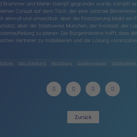
ed Brummer und Martin Stampf gegründet wurde, kämpft seit 1
Werner Consult auf dem Tisch, der eine zentrale Binnenen
sch sinnvoll und umsetzbar, aber die Finanzierung bleibt ei
hätzt, aber die Stadtwerke München, der Freistaat, der La
naufteilung zu planen. Die Bürgerinitiative hofft, dass 
tischen Vertreter zu mobilisieren und die Lösung voranzutre
tiative
Isar-Siedlung
Moosburg
Qualmwasser
Stadtwerke
Zurück