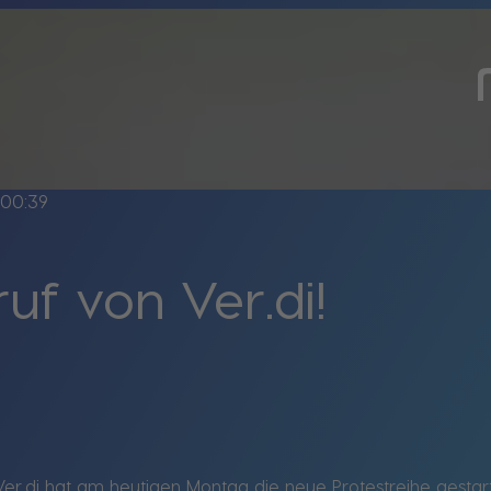
00:39
uf von Ver.di!
t Ver.di hat am heutigen Montag die neue Protestreihe gesta