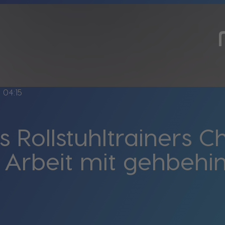
ne
04:15
s Rollstuhltrainers C
 Arbeit mit gehbehi