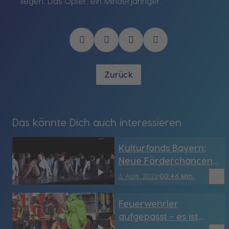
liegen. Das Opfer: ein Minderjähriger.
Zurück
Das könnte Dich auch interessieren
Kulturfonds Bayern:
Neue Förderchancen
für Kulturprojekte
bookmark_border
3. Aug. 2026
00:46 Min.
Feuerwehrler
aufgepasst - es ist
wieder soweit!