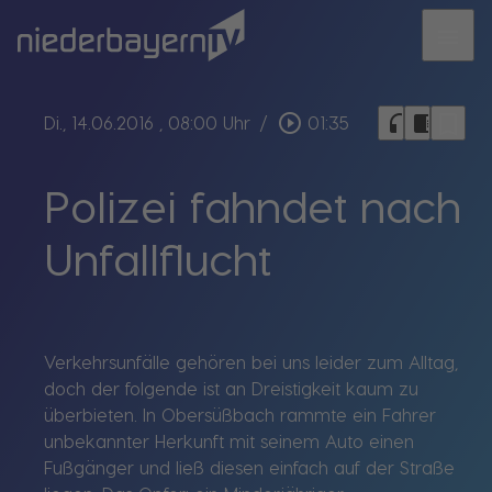
menu
bookmark_border
play_circle_outline
headphones
chrome_reader_mode
Di., 14.06.2016
, 08:00 Uhr
/
01:35
Polizei fahndet nach
Unfallflucht
Verkehrsunfälle gehören bei uns leider zum Alltag,
doch der folgende ist an Dreistigkeit kaum zu
überbieten. In Obersüßbach rammte ein Fahrer
unbekannter Herkunft mit seinem Auto einen
Fußgänger und ließ diesen einfach auf der Straße