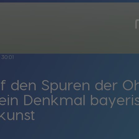
30:01
uf den Spuren der O
 ein Denkmal bayeri
kunst