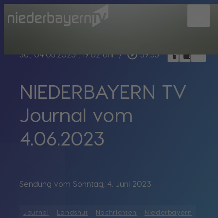
menu
bookmark_border
play_circle_outline
headphones
chrome_reader_mode
So., 04.06.2023
, 19:02 Uhr
/
59:55
NIEDERBAYERN TV
Journal vom
4.06.2023
Sendung vom Sonntag, 4. Juni 2023.
Journal
Landshut
Nachrichten
Niederbayern