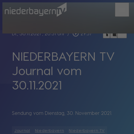
menu
bookmark_border
play_circle_outline
headphones
chrome_reader_mode
Di., 30.11.2021
, 20:31 Uhr
/
29:57
NIEDERBAYERN TV
Journal vom
30.11.2021
Sendung vom Dienstag, 30. November 2021.
Journal
Niederbayern
Niederbayern TV