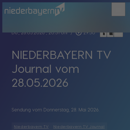
menu
bookmark_border
play_circle_outline
headphones
chrome_reader_mode
Do., 28.05.2026
, 20:31 Uhr
/
29:50
NIEDERBAYERN TV
Journal vom
28.05.2026
Sendung vom Donnerstag, 28. Mai 2026.
Niederbayern TV
Niederbayern TV Journal