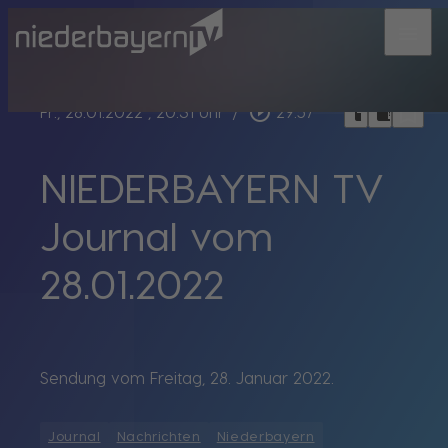
menu
bookmark_border
play_circle_outline
headphones
chrome_reader_mode
Fr., 28.01.2022
, 20:31 Uhr
/
29:57
NIEDERBAYERN TV
Journal vom
28.01.2022
Sendung vom Freitag, 28. Januar 2022.
Journal
Nachrichten
Niederbayern