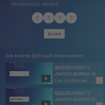
Niederbayern TV
Sendung
Zurück
Das könnte Dich auch interessieren
NIEDERBAYERN TV
Journal Landshut vom
7.05.2026
bookmark_border
7. Mai 2026
29:56 Min.
NIEDERBAYERN TV
Journal Landshut vom
6.05.2026