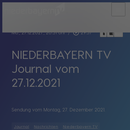
menu
bookmark_border
play_circle_outline
headphones
chrome_reader_mode
Mo., 27.12.2021
, 20:31 Uhr
/
29:57
NIEDERBAYERN TV
Journal vom
27.12.2021
Sendung vom Montag, 27. Dezember 2021.
Journal
Nachrichten
Niederbayern TV