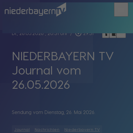
menu
bookmark_border
play_circle_outline
headphones
chrome_reader_mode
Di., 26.05.2026
, 20:31 Uhr
/
29:51
NIEDERBAYERN TV
Journal vom
26.05.2026
Sendung vom Dienstag, 26. Mai 2026.
Journal
Nachrichten
Niederbayern TV