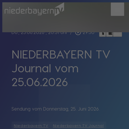
menu
bookmark_border
play_circle_outline
headphones
chrome_reader_mode
Do., 25.06.2026
, 20:31 Uhr
/
29:50
NIEDERBAYERN TV
Journal vom
25.06.2026
Sendung vom Donnerstag, 25. Juni 2026.
Niederbayern TV
Niederbayern TV Journal