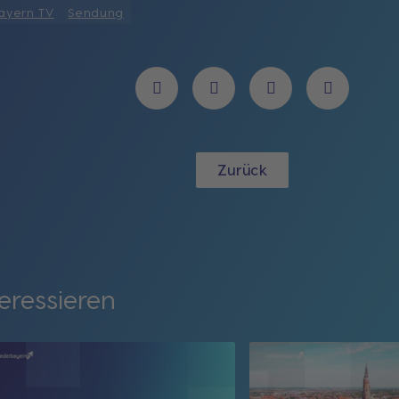
ayern TV
Sendung
Zurück
eressieren