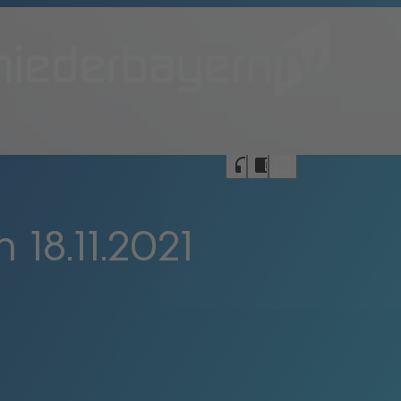
bookmark_border
headphones
chrome_reader_mode
18.11.2021