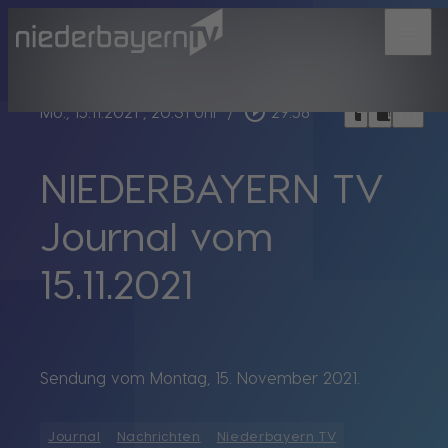
menu
bookmark_border
play_circle_outline
headphones
chrome_reader_mode
Mo., 15.11.2021
, 20:31 Uhr
/
29:58
NIEDERBAYERN TV
Journal vom
15.11.2021
Sendung vom Montag, 15. November 2021.
Journal
Nachrichten
Niederbayern TV