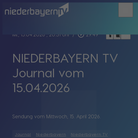
menu
bookmark_border
play_circle_outline
headphones
chrome_reader_mode
Mi., 15.04.2026
, 20:31 Uhr
/
29:49
NIEDERBAYERN TV
Journal vom
15.04.2026
Sendung vom Mittwoch, 15. April 2026.
Journal
Niederbayern
Niederbayern TV