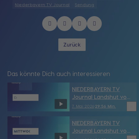
Niederbayern TV Journal
Sendung
Zurück
Das könnte Dich auch interessieren
NIEDERBAYERN TV
Journal Landshut vom
7.05.2026
bookmark_border
7. Mai 2026
29:56 Min.
NIEDERBAYERN TV
Journal Landshut vom
6.05.2026