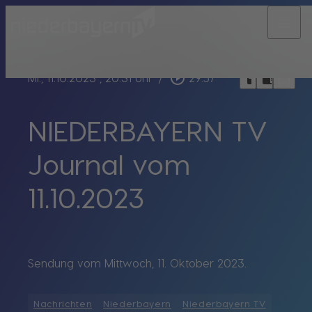
menu
bookmark_border
play_circle_outline
headphones
chrome_reader_mode
Mi., 11.10.2023
, 20:31 Uhr
/
29:57
NIEDERBAYERN TV
Journal vom
11.10.2023
Sendung vom Mittwoch, 11. Oktober 2023.
Nachrichten
Niederbayern
Niederbayern TV