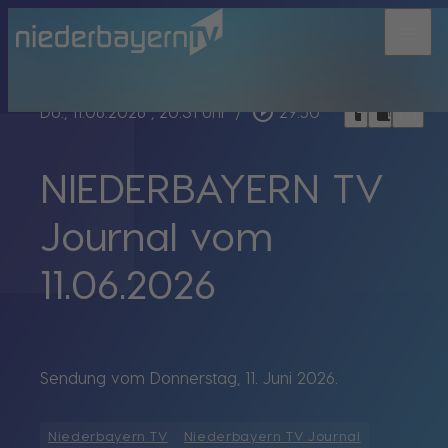
menu
bookmark_border
play_circle_outline
headphones
chrome_reader_mode
Do., 11.06.2026
, 20:31 Uhr
/
29:50
NIEDERBAYERN TV
Journal vom
11.06.2026
Sendung vom Donnerstag, 11. Juni 2026.
Niederbayern TV
Niederbayern TV Journal