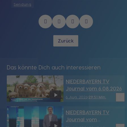
Sendung
Zurück
Das könnte Dich auch interessieren
NIEDERBAYERN TV
Journal vom 6.08.2026
bookmark_border
6. Aug. 2026
29:51 Min.
NIEDERBAYERN TV
Journal vom
30.07.2026