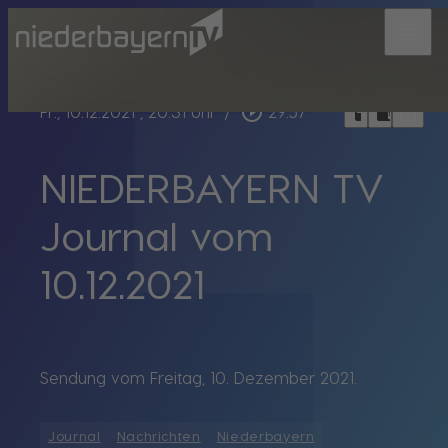
menu
bookmark_border
play_circle_outline
headphones
chrome_reader_mode
Fr., 10.12.2021
, 20:31 Uhr
/
29:57
NIEDERBAYERN TV
Journal vom
10.12.2021
Sendung vom Freitag, 10. Dezember 2021.
Journal
Nachrichten
Niederbayern