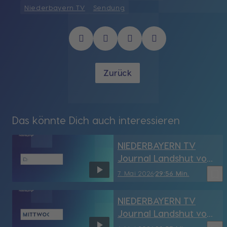
Niederbayern TV
Sendung
Zurück
Das könnte Dich auch interessieren
NIEDERBAYERN TV
Journal Landshut vom
7.05.2026
bookmark_border
7. Mai 2026
29:56 Min.
NIEDERBAYERN TV
Journal Landshut vom
6.05.2026