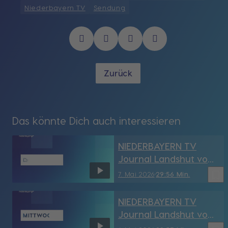
Niederbayern TV
Sendung
Zurück
Das könnte Dich auch interessieren
NIEDERBAYERN TV
Journal Landshut vom
7.05.2026
bookmark_border
7. Mai 2026
29:56 Min.
NIEDERBAYERN TV
Journal Landshut vom
6.05.2026