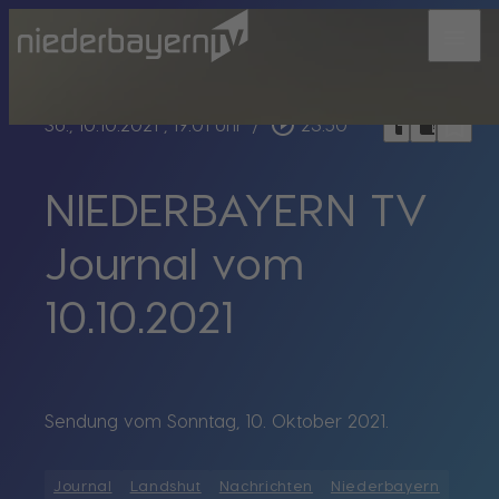
menu
bookmark_border
play_circle_outline
headphones
chrome_reader_mode
So., 10.10.2021
, 19:01 Uhr
/
23:50
NIEDERBAYERN TV
Journal vom
10.10.2021
Sendung vom Sonntag, 10. Oktober 2021.
Journal
Landshut
Nachrichten
Niederbayern