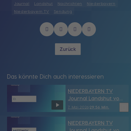
Journal
Landshut
Nachrichten
Niederbayern
Niederbayern TV
Sendung
Zurück
Das könnte Dich auch interessieren
NIEDERBAYERN TV
Journal Landshut vom
7.05.2026
bookmark_border
7. Mai 2026
29:56 Min.
NIEDERBAYERN TV
Journal Landshut vom