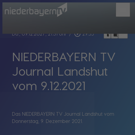
menu
bookmark_border
play_circle_outline
headphones
chrome_reader_mode
Do., 09.12.2021
, 21:31 Uhr
/
29:55
NIEDERBAYERN TV
Journal Landshut
vom 9.12.2021
Das NIEDERBAYERN TV Journal Landshut vom
Donnerstag, 9. Dezember 2021.