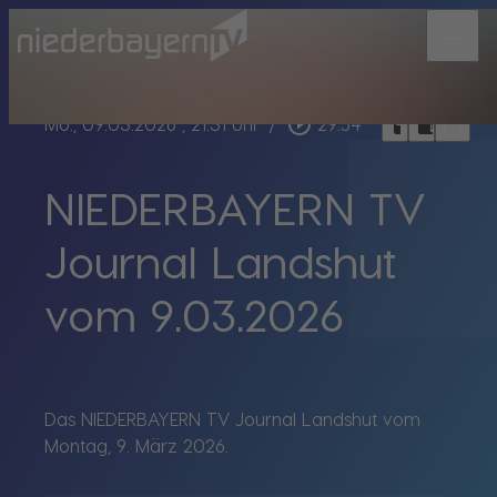
menu
bookmark_border
play_circle_outline
headphones
chrome_reader_mode
Mo., 09.03.2026
, 21:31 Uhr
/
29:54
NIEDERBAYERN TV
Journal Landshut
vom 9.03.2026
Das NIEDERBAYERN TV Journal Landshut vom
Montag, 9. März 2026.