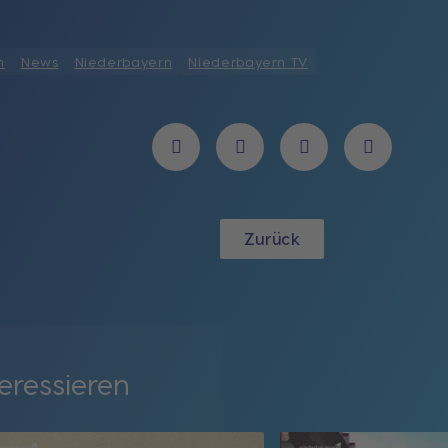
n
News
Niederbayern
Niederbayern TV
Zurück
eressieren