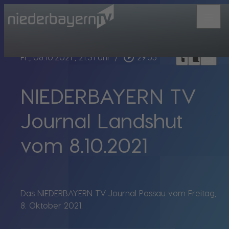
menu
bookmark_border
play_circle_outline
headphones
chrome_reader_mode
Fr., 08.10.2021
, 21:31 Uhr
/
29:55
NIEDERBAYERN TV
Journal Landshut
vom 8.10.2021
Das NIEDERBAYERN TV Journal Passau vom Freitag,
8. Oktober 2021.