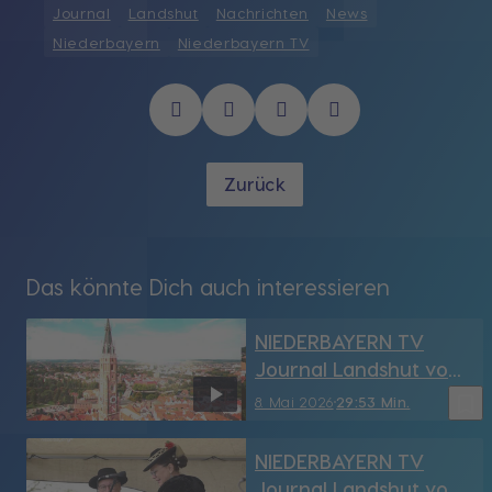
Journal
Landshut
Nachrichten
News
Niederbayern
Niederbayern TV
Zurück
Das könnte Dich auch interessieren
NIEDERBAYERN TV
Journal Landshut vom
8.05.2026
bookmark_border
8. Mai 2026
29:53 Min.
NIEDERBAYERN TV
Journal Landshut vom