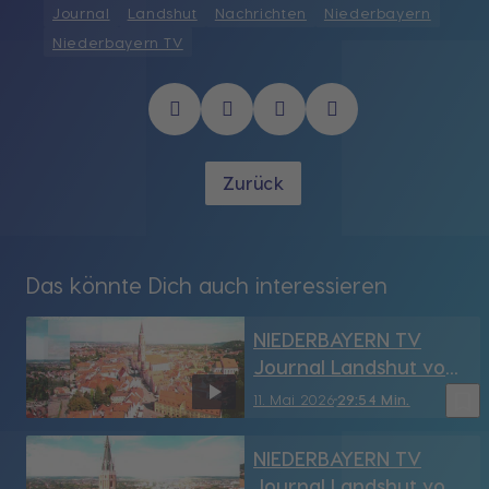
Journal
Landshut
Nachrichten
Niederbayern
Niederbayern TV
Zurück
Das könnte Dich auch interessieren
NIEDERBAYERN TV
Journal Landshut vom
11.05.2026
bookmark_border
11. Mai 2026
29:54 Min.
NIEDERBAYERN TV
Journal Landshut vom