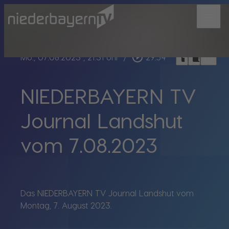
menu
bookmark_border
play_circle_outline
headphones
chrome_reader_mode
Mo., 07.08.2023
, 21:31 Uhr
/
29:54
NIEDERBAYERN TV
Journal Landshut
vom 7.08.2023
Das NIEDERBAYERN TV Journal Landshut vom
Montag, 7. August 2023.