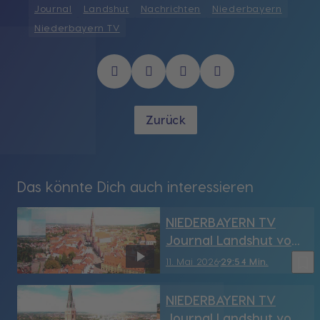
Journal
Landshut
Nachrichten
Niederbayern
Niederbayern TV
Zurück
Das könnte Dich auch interessieren
NIEDERBAYERN TV
Journal Landshut vom
11.05.2026
bookmark_border
11. Mai 2026
29:54 Min.
NIEDERBAYERN TV
Journal Landshut vom