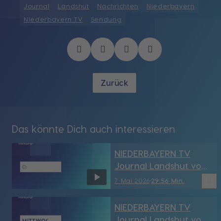
Journal
Landshut
Nachrichten
Niederbayern
Niederbayern TV
Sendung
Zurück
Das könnte Dich auch interessieren
NIEDERBAYERN TV
Journal Landshut vom
7.05.2026
bookmark_border
7. Mai 2026
29:56 Min.
NIEDERBAYERN TV
Journal Landshut vom