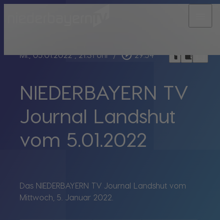
menu
bookmark_border
play_circle_outline
headphones
chrome_reader_mode
Mi., 05.01.2022
, 21:31 Uhr
/
29:54
NIEDERBAYERN TV
Journal Landshut
vom 5.01.2022
Das NIEDERBAYERN TV Journal Landshut vom
Mittwoch, 5. Januar 2022.