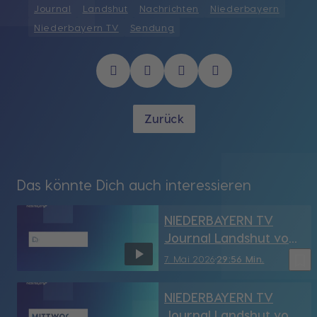
Journal
Landshut
Nachrichten
Niederbayern
Niederbayern TV
Sendung
Zurück
Das könnte Dich auch interessieren
NIEDERBAYERN TV
Journal Landshut vom
7.05.2026
bookmark_border
7. Mai 2026
29:56 Min.
NIEDERBAYERN TV
Journal Landshut vom