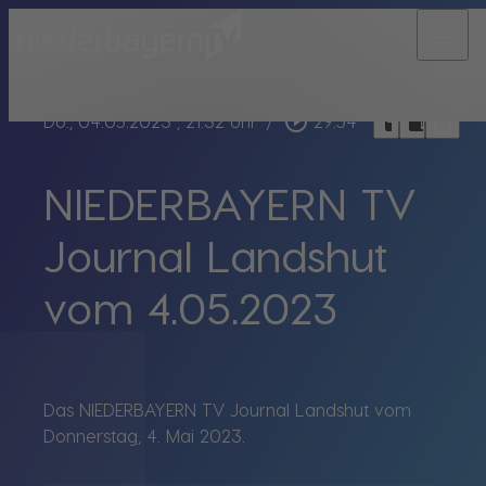
menu
bookmark_border
play_circle_outline
headphones
chrome_reader_mode
Do., 04.05.2023
, 21:32 Uhr
/
29:54
NIEDERBAYERN TV
Journal Landshut
vom 4.05.2023
Das NIEDERBAYERN TV Journal Landshut vom
Donnerstag, 4. Mai 2023.