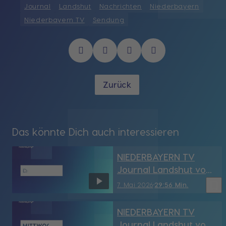
Journal
Landshut
Nachrichten
Niederbayern
Niederbayern TV
Sendung
Zurück
Das könnte Dich auch interessieren
NIEDERBAYERN TV
Journal Landshut vom
7.05.2026
bookmark_border
7. Mai 2026
29:56 Min.
NIEDERBAYERN TV
Journal Landshut vom