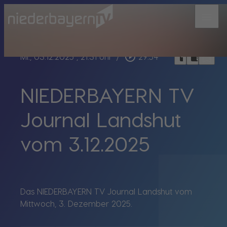
menu
bookmark_border
play_circle_outline
headphones
chrome_reader_mode
Mi., 03.12.2025
, 21:31 Uhr
/
29:54
NIEDERBAYERN TV
Journal Landshut
vom 3.12.2025
Das NIEDERBAYERN TV Journal Landshut vom
Mittwoch, 3. Dezember 2025.