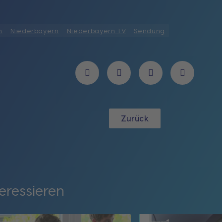
n
Niederbayern
Niederbayern TV
Sendung
Zurück
eressieren