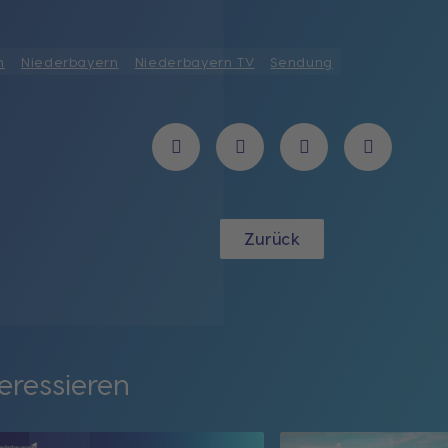
n
Niederbayern
Niederbayern TV
Sendung
Zurück
eressieren