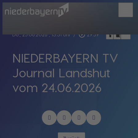
menu
bookmark_border
play_circle_outline
headphones
chrome_reader_mode
Do., 25.06.2026
, 13:31 Uhr
/
29:59
NIEDERBAYERN TV
Journal Landshut
vom 24.06.2026