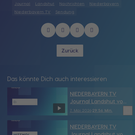
Journal
Landshut
Nachrichten
Niederbayern
Niederbayern TV
Sendung
Zurück
Das könnte Dich auch interessieren
NIEDERBAYERN TV
Journal Landshut vom
7.05.2026
bookmark_border
7. Mai 2026
29:56 Min.
NIEDERBAYERN TV
Journal Landshut vom