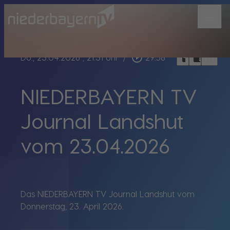
menu
bookmark_border
play_circle_outline
headphones
chrome_reader_mode
Do., 23.04.2026
, 21:31 Uhr
/
29:58
NIEDERBAYERN TV
Journal Landshut
vom 23.04.2026
Das NIEDERBAYERN TV Journal Landshut vom
Donnerstag, 23. April 2026.