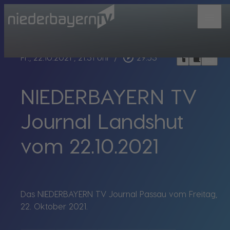
menu
bookmark_border
play_circle_outline
headphones
chrome_reader_mode
Fr., 22.10.2021
, 21:31 Uhr
/
29:53
NIEDERBAYERN TV
Journal Landshut
vom 22.10.2021
Das NIEDERBAYERN TV Journal Passau vom Freitag,
22. Oktober 2021.