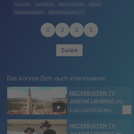
Journal
Landshut
Nachrichten
News
Niederbayern
Niederbayern TV
Zurück
Das könnte Dich auch interessieren
NIEDERBAYERN TV
Journal Landshut vom
8.05.2026
bookmark_border
8. Mai 2026
29:53 Min.
NIEDERBAYERN TV
Journal Landshut vom