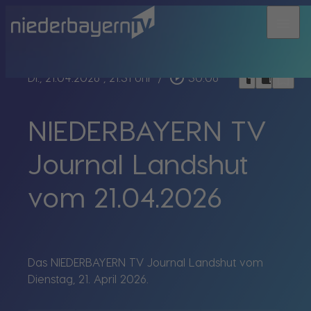
menu
bookmark_border
play_circle_outline
headphones
chrome_reader_mode
Di., 21.04.2026
, 21:31 Uhr
/
30:06
NIEDERBAYERN TV
Journal Landshut
vom 21.04.2026
Das NIEDERBAYERN TV Journal Landshut vom
Dienstag, 21. April 2026.