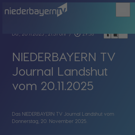
menu
bookmark_border
play_circle_outline
headphones
chrome_reader_mode
Do., 20.11.2025
, 21:31 Uhr
/
29:58
NIEDERBAYERN TV
Journal Landshut
vom 20.11.2025
Das NIEDERBAYERN TV Journal Landshut vom
Donnerstag, 20. November 2025.