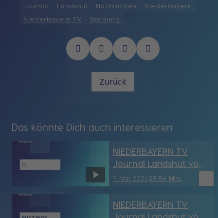
Journal
Landshut
Nachrichten
Niederbayern
Niederbayern TV
Sendung
Zurück
Das könnte Dich auch interessieren
NIEDERBAYERN TV
Journal Landshut vom
7.05.2026
bookmark_border
7. Mai 2026
29:56 Min.
NIEDERBAYERN TV
Journal Landshut vom