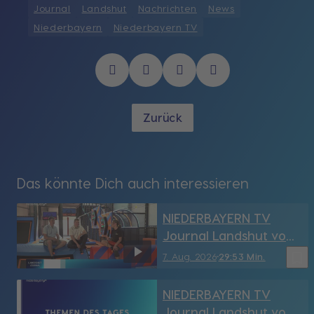
Journal
Landshut
Nachrichten
News
Niederbayern
Niederbayern TV
Zurück
Das könnte Dich auch interessieren
NIEDERBAYERN TV
Journal Landshut vom
7.08.2026
bookmark_border
7. Aug. 2026
29:53 Min.
NIEDERBAYERN TV
Journal Landshut vom