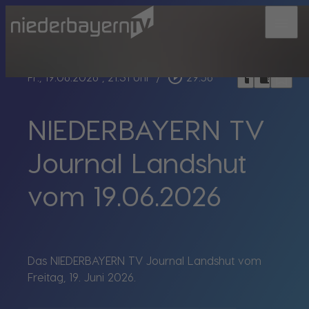
menu
bookmark_border
play_circle_outline
headphones
chrome_reader_mode
Fr., 19.06.2026
, 21:31 Uhr
/
29:56
NIEDERBAYERN TV
Journal Landshut
vom 19.06.2026
Das NIEDERBAYERN TV Journal Landshut vom
Freitag, 19. Juni 2026.