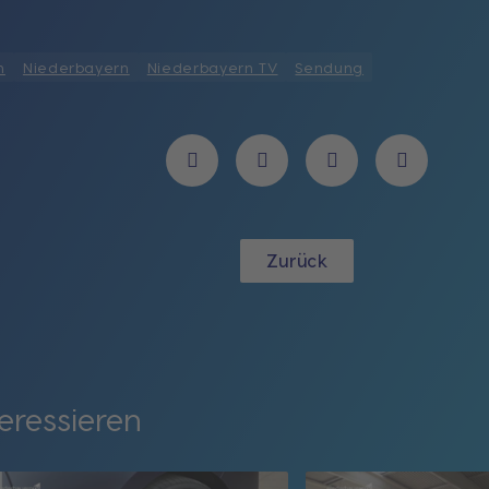
n
Niederbayern
Niederbayern TV
Sendung
Zurück
eressieren