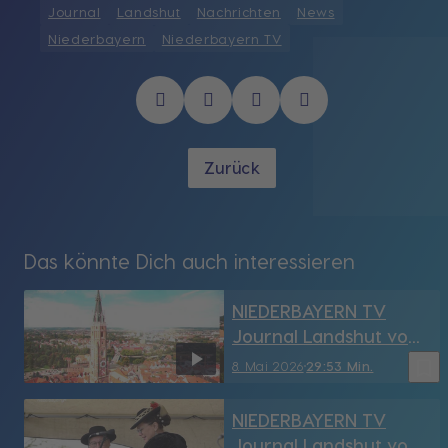
Journal
Landshut
Nachrichten
News
Niederbayern
Niederbayern TV
Zurück
Das könnte Dich auch interessieren
NIEDERBAYERN TV
Journal Landshut vom
8.05.2026
bookmark_border
8. Mai 2026
29:53 Min.
NIEDERBAYERN TV
Journal Landshut vom