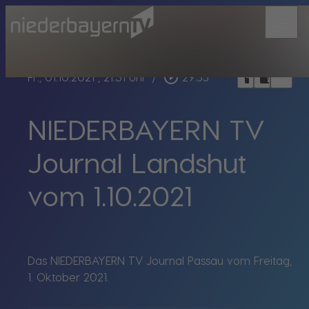
menu
bookmark_border
play_circle_outline
headphones
chrome_reader_mode
Fr., 01.10.2021
, 21:31 Uhr
/
29:55
NIEDERBAYERN TV
Journal Landshut
vom 1.10.2021
Das NIEDERBAYERN TV Journal Passau vom Freitag,
1. Oktober 2021.