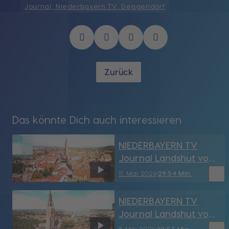
Journal, Niederbayern TV, Deggendorf
Zurück
Das könnte Dich auch interessieren
NIEDERBAYERN TV
Journal Landshut vom
11.05.2026
bookmark_border
11. Mai 2026
29:54 Min.
NIEDERBAYERN TV
Journal Landshut vom
8.05.2026
8. Mai 2026
29:53 Min.