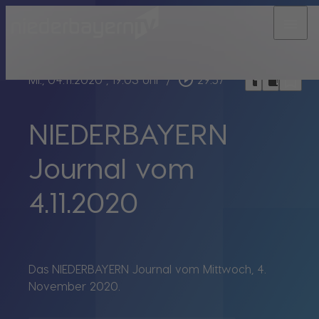
menu
bookmark_border
play_circle_outline
headphones
chrome_reader_mode
Mi., 04.11.2020
, 19:03 Uhr
/
29:57
NIEDERBAYERN
Journal vom
4.11.2020
Das NIEDERBAYERN Journal vom Mittwoch, 4.
November 2020.