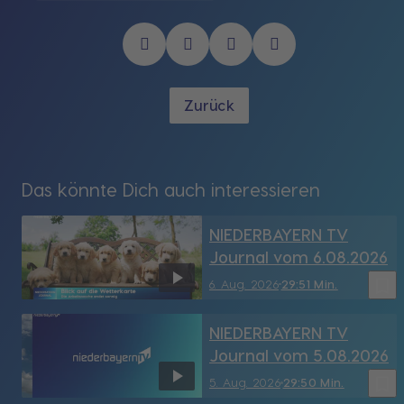
Zurück
Das könnte Dich auch interessieren
NIEDERBAYERN TV
Journal vom 6.08.2026
bookmark_border
6. Aug. 2026
29:51 Min.
NIEDERBAYERN TV
Journal vom 5.08.2026
bookmark_border
5. Aug. 2026
29:50 Min.