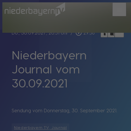
menu
bookmark_border
play_circle_outline
headphones
chrome_reader_mode
Do., 30.09.2021
, 20:51 Uhr
/
29:56
Niederbayern
Journal vom
30.09.2021
Sendung vom Donnerstag, 30. September 2021.
Niederbayern TV, Journal