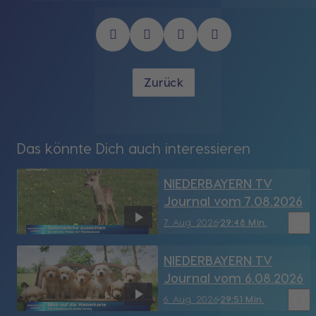
Zurück
Das könnte Dich auch interessieren
NIEDERBAYERN TV
Journal vom 7.08.2026
bookmark_border
7. Aug. 2026
29:48 Min.
NIEDERBAYERN TV
Journal vom 6.08.2026
bookmark_border
6. Aug. 2026
29:51 Min.