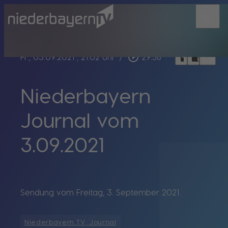
menu
bookmark_border
play_circle_outline
headphones
chrome_reader_mode
Fr., 03.09.2021
, 21:02 Uhr
/
29:56
Niederbayern
Journal vom
3.09.2021
Sendung vom Freitag, 3. September 2021.
Niederbayern TV, Journal