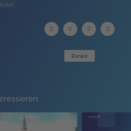
gendorf
Zurück
eressieren