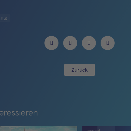
shut
Zurück
eressieren