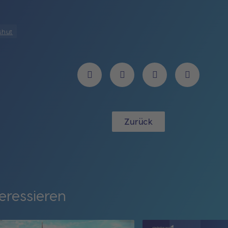
shut
Zurück
eressieren