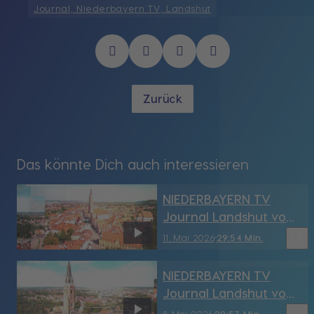
Journal, Niederbayern TV, Landshut
Zurück
Das könnte Dich auch interessieren
NIEDERBAYERN TV
Journal Landshut vom
11.05.2026
bookmark_border
11. Mai 2026
29:54 Min.
NIEDERBAYERN TV
Journal Landshut vom
8.05.2026
8. Mai 2026
29:53 Min.