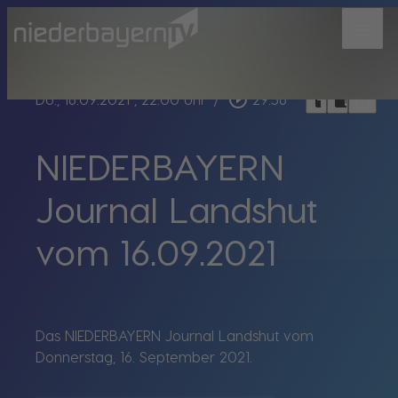
menu
bookmark_border
play_circle_outline
headphones
chrome_reader_mode
Do., 16.09.2021
, 22:00 Uhr
/
29:56
NIEDERBAYERN
Journal Landshut
vom 16.09.2021
Das NIEDERBAYERN Journal Landshut vom
Donnerstag, 16. September 2021.