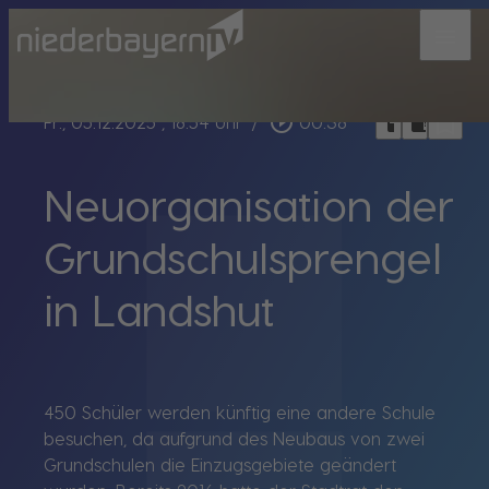
menu
bookmark_border
play_circle_outline
headphones
chrome_reader_mode
Fr., 05.12.2025
, 18:54 Uhr
/
00:38
Neuorganisation der
Grundschulsprengel
in Landshut
450 Schüler werden künftig eine andere Schule
besuchen, da aufgrund des Neubaus von zwei
Grundschulen die Einzugsgebiete geändert