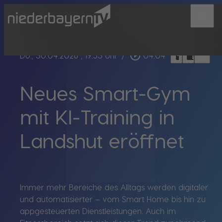
menu
bookmark_border
play_circle_outline
headphones
chrome_reader_mode
Do., 30.04.2026
, 19:53 Uhr
/
04:04
Neues Smart-Gym
mit KI-Training in
Landshut eröffnet
Immer mehr Bereiche des Alltags werden digitaler
und automatisierter – vom Smart Home bis hin zu
appgesteuerten Dienstleistungen. Auch im