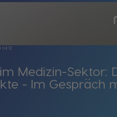
line
04:12
m Medizin-Sektor: D
kte - Im Gespräch m