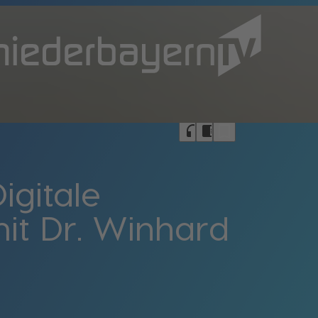
bookmark_border
headphones
chrome_reader_mode
igitale
it Dr. Winhard